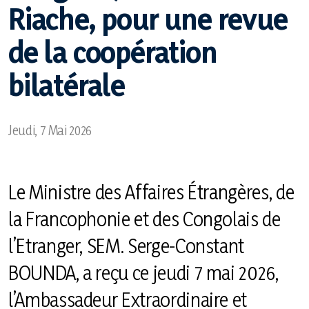
Riache, pour une revue
Le Congo et ses Partenaires
de la coopération
Politique de sécurité
bilatérale
Congolais voyageant à l’étranger
Jeudi, 7 Mai 2026
Etrangers voyageant en République du Congo
Le Ministre des Affaires Étrangères, de
la Francophonie et des Congolais de
l’Etranger, SEM. Serge-Constant
Actualité
BOUNDA, a reçu ce jeudi 7 mai 2026,
La gazette du diplomate
l’Ambassadeur Extraordinaire et