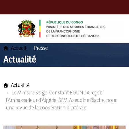
Accueil
Presse
Actualité
Actualité
Le Ministre Serge-Constant BOUNDA reçoit
Présentation du Ministre
l’Ambassadeur d’Algérie, SEM. Azeddine Riache, pour
Missions
une revue de la coopération bilatérale
Cabinet du Ministre