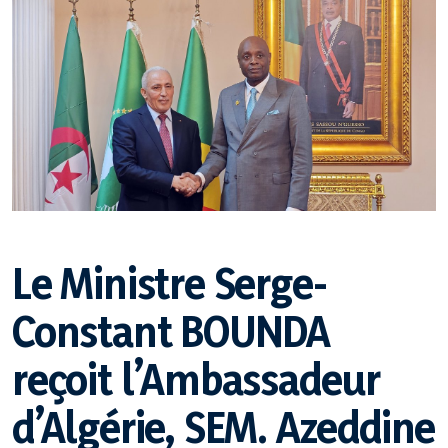
Précédents Ministres
Secrétariat Général
Précédents Secrétaires Généraux
Organigramme du ministère
Missions permanentes
Le Ministre Serge-
Ambassades
Constant BOUNDA
Postes consulaires
reçoit l’Ambassadeur
d’Algérie, SEM. Azeddine
Relations bilatérales