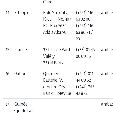
Cairo
14
Ethiopie
Bole Sub City,
(+251) 116
ambas
K-03, H No. 407
63 32 00
P.O. Box 5639
(+251) 116
Addis Ababa
63 86 21 /
23
15
France
37 bis rue Paul
(+33) 01 45
ambas
Valéry
00 69 26
75116 Paris
16
Gabon
Quartier
(+241) 011
ambas
Batterie IV,
44 68 62
derrière City
(+241) 762
Bank, Libreville
42 873
17
Guinée
ambas
Equatoriale