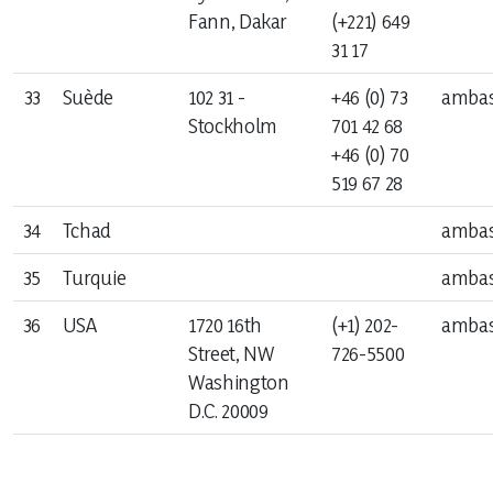
Fann, Dakar
(+221) 649
31 17
33
Suède
102 31 -
+46 (0) 73
ambas
Stockholm
701 42 68
+46 (0) 70
519 67 28
34
Tchad
ambas
35
Turquie
ambas
36
USA
1720 16th
(+1) 202-
ambas
Street, NW
726-5500
Washington
D.C. 20009