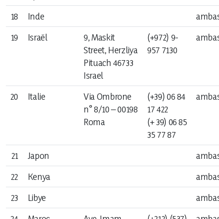
18
Inde
ambas
19
Israël
9, Maskit
(+972) 9-
ambas
Street, Herzliya
957 7130
Pituach 46733
Israel
20
Italie
Via Ombrone
(+39) 06 84
ambas
n° 8/10 – 00198
17 422
Roma
(+ 39) 06 85
35 77 87
21
Japon
ambas
22
Kenya
ambas
23
Libye
ambas
24
Maroc
Ave. Imam
(+212) (537)
ambas