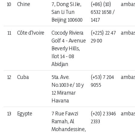
10
Chine
7, Dong Si Jie,
(+86) (10)
ambas
Revue de presse
San Li Tun
6532 1658 /
Beijing 100600
1417
L'Agenda
11
Côte d'Ivoire
Cocody Riviera
(+225) 22 47
ambas
Golf 4 - Avenue
29 00
Beverly Hills,
Ilot 14 - 08
Abidjan
12
Cuba
5ta. Ave.
(+53) 7 204
ambas
No.1003 e/ 10 y
9055
12 Miramar
Havana
13
Egypte
7 Rue Fawzi
(+20) 2 3346
ambas
Ramah, Al
2333
Mohandessine,