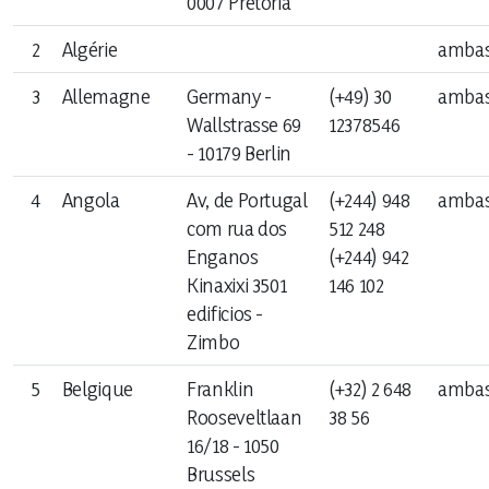
0007 Pretoria
Précédents Ministres
2
Algérie
ambas
Secrétariat Général
3
Allemagne
Germany -
(+49) 30
ambas
Précédents Secrétaires Généraux
Wallstrasse 69
12378546
Organigramme du ministère
- 10179 Berlin
4
Angola
Av, de Portugal
(+244) 948
ambas
com rua dos
512 248
Enganos
(+244) 942
Missions permanentes
Kinaxixi 3501
146 102
edificios -
Ambassades
Zimbo
Postes consulaires
5
Belgique
Franklin
(+32) 2 648
ambas
Rooseveltlaan
38 56
16/18 - 1050
Brussels
Relations bilatérales