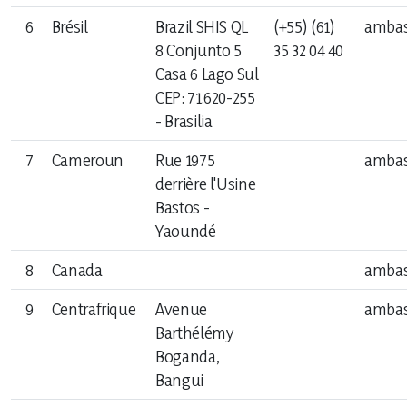
6
Brésil
Brazil SHIS QL
(+55) (61)
ambas
Le Congo et ses Partenaires
8 Conjunto 5
35 32 04 40
Politique de sécurité
Casa 6 Lago Sul
CEP: 71.620-255
- Brasilia
7
Cameroun
Rue 1975
ambas
Congolais voyageant à l’étranger
derrière l'Usine
Etrangers voyageant en République du Congo
Bastos -
Yaoundé
8
Canada
ambas
9
Centrafrique
Avenue
ambas
Barthélémy
Actualité
Boganda,
Bangui
La gazette du diplomate