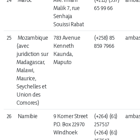
Malik 7, rue
65 99 66
Senhaja
Souissi Rabat
25
Mozambique
783 Avenue
(+258) 85
ambas
(avec
Kenneth
859 7966
juridiction sur
Kaunda,
Madagascar,
Maputo
Malawi,
Maurice,
Seychelles et
Union des
Comores)
26
Namibie
9 Korner Street
(+264) (61)
ambas
P.O. Box 22970
257517
Windhoek
(+264) (61)