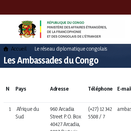
Accueil
Le réseau diplomatique congolais
Les Ambassades du Congo
N
Pays
Adresse
Téléphone
E-mai
Présentation du Ministre
Missions
1
Afrique du
960 Arcadia
(+27) 12 342
ambas
Sud
Street P. O. Box
5508 / 7
Cabinet du Ministre
40427 Arcadia,