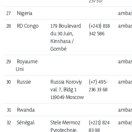
257517
27
Nigeria
ambas
28
RD Congo
179 Boulevard
(+243) 818
ambas
du 30 Juin,
342 586
Kinshasa /
Gombé
29
Royaume
ambas
Uni
30
Russie
Russia Koroviy
(+7) 495-
ambas
val. 7, Bldg 1
236 33 68
119049 Moscow
31
Rwanda
ambas
32
Sénégal
Stele Mermoz
(+221) 824
ambas
Pyrotechnie,
83 98