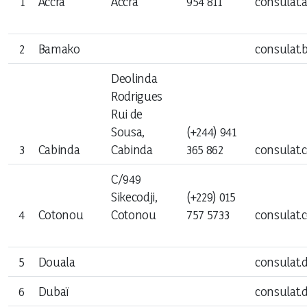
1
Accra
Accra
954 811
consulat.
Précédents Ministres
Secrétariat Général
2
Bamako
consulat.
Précédents Secrétaires Généraux
Deolinda
Organigramme du ministère
Rodrigues
Rui de
Sousa,
(+244) 941
3
Cabinda
Cabinda
365 862
consulat.
Missions permanentes
C/949
Sikecodji,
(+229) 015
Ambassades
4
Cotonou
Cotonou
757 5733
consulat.
Postes consulaires
5
Douala
consulat.
6
Dubaï
consulat.
Relations bilatérales