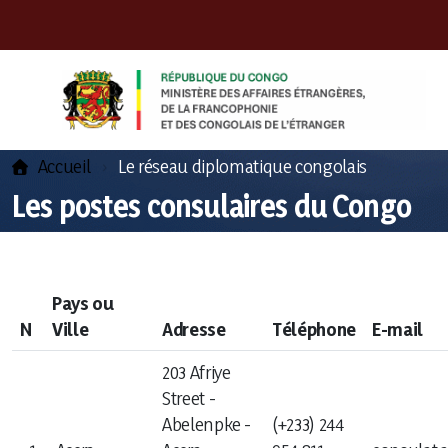
Accueil
Le réseau diplomatique congolais
Les postes consulaires du Congo
Pays ou
Présentation du Ministre
N
Ville
Adresse
Téléphone
E-mail
Missions
203 Afriye
Street -
Cabinet du Ministre
Abelenpke -
(+233) 244