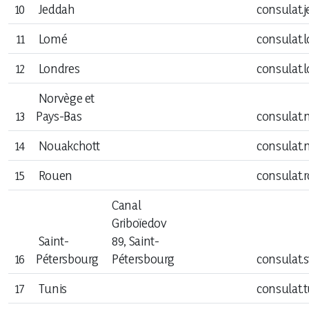
10
Jeddah
consulat.
Revue de presse
11
Lomé
consulat.
L'Agenda
12
Londres
consulat.
Norvège et
13
Pays-Bas
consulat.
14
Nouakchott
consulat.
15
Rouen
consulat.
Canal
Griboïedov
Saint-
89, Saint-
16
Pétersbourg
Pétersbourg
consulat.
17
Tunis
consulat.