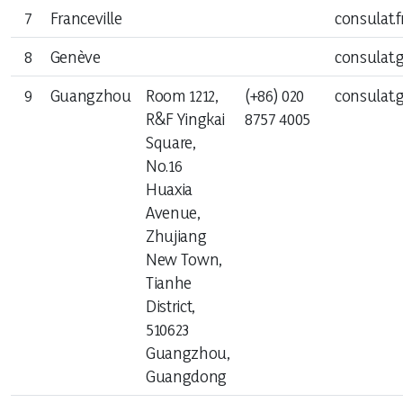
7
Franceville
consulat.
Le Congo et ses Partenaires
8
Genève
consulat.
Politique de sécurité
9
Guangzhou
Room 1212,
(+86) 020
consulat
R&F Yingkai
8757 4005
Square,
Congolais voyageant à l’étranger
No.16
Huaxia
Etrangers voyageant en République du Congo
Avenue,
Zhujiang
New Town,
Tianhe
District,
510623
Actualité
Guangzhou,
Guangdong
La gazette du diplomate